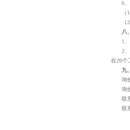
6
（
（
八
1
2
在20
九
询
询
联系
联