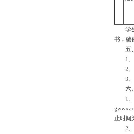
学
书，确
五
1
2
3
六
1
gwwx
止时间为
2