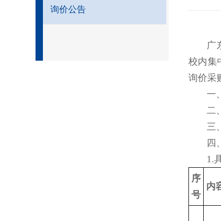
询价公告
广
校内集
询价采
一
二、
三
四
1
序
内
号